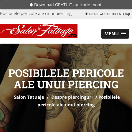
Download GRATUIT aplicatie mobil
Posibilele pericole ale unui piercing
ADAUGA SALON TATUAJE
MENU
POSIBILELE PERICOLE
ALE UNUI PIERCING
Salon Tatuaje
/
Despre piercinguri
/
Posibilele
pericole ale unui piercing