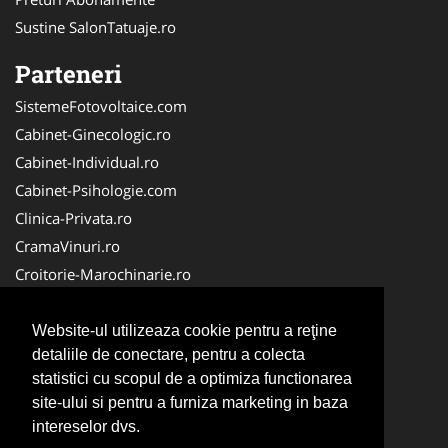
Sustine SalonTatuaje.ro
Parteneri
SistemeFotovoltaice.com
Cabinet-Ginecologic.ro
Cabinet-Individual.ro
Cabinet-Psihologie.com
Clinica-Privata.ro
CramaVinuri.ro
Croitorie-Marochinarie.ro
DresajCaine.ro
Birouri-Cadastru. Ro
Website-ul utilizeaza cookie pentru a reţine
detaliile de conectare, pentru a colecta
Cardiologul.ro
statistici cu scopul de a optimiza functionarea
Centru-Copiere.ro
site-ului si pentru a furniza marketing in baza
InstalatiiSolare.com
intereselor dvs.