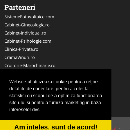
Parteneri
SistemeFotovoltaice.com
Cabinet-Ginecologic.ro
Cabinet-Individual.ro
Cabinet-Psihologie.com
Clinica-Privata.ro
CramaVinuri.ro
Croitorie-Marochinarie.ro
DresajCaine.ro
Birouri-Cadastru. Ro
Website-ul utilizeaza cookie pentru a reţine
detaliile de conectare, pentru a colecta
Cardiologul.ro
statistici cu scopul de a optimiza functionarea
Centru-Copiere.ro
site-ului si pentru a furniza marketing in baza
InstalatiiSolare.com
intereselor dvs.
Am inteles, sunt de acord!
© 2014-2026 Powered by
VilonMedia
&
Tokaido Consult
-