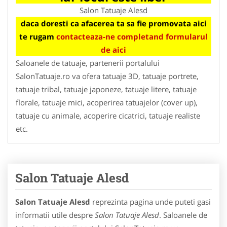
Salon Tatuaje Alesd
daca doresti ca afacerea ta sa fie promovata aici
te rugam
contacteaza-ne completand formularul
de aici
Saloanele de tatuaje, partenerii portalului
SalonTatuaje.ro va ofera tatuaje 3D, tatuaje portrete,
tatuaje tribal, tatuaje japoneze, tatuaje litere, tatuaje
florale, tatuaje mici, acoperirea tatuajelor (cover up),
tatuaje cu animale, acoperire cicatrici, tatuaje realiste
etc.
Salon Tatuaje Alesd
Salon Tatuaje Alesd
reprezinta pagina unde puteti gasi
informatii utile despre
Salon Tatuaje Alesd
. Saloanele de