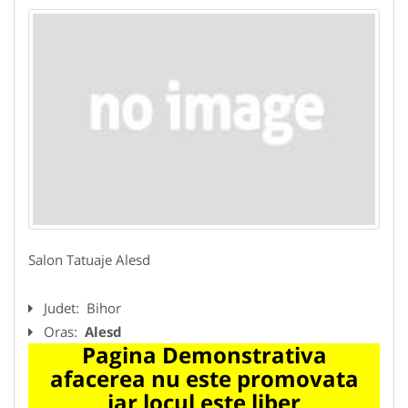
Salon Tatuaje Alesd
Judet:
Bihor
Oras:
Alesd
Pagina Demonstrativa
afacerea nu este promovata
iar locul este liber