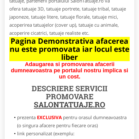
tatuaje, partenerii portalului SalonTatuaje.ro va
ofera tatuaje 3D, tatuaje portrete, tatuaje tribal, tatuaje
japoneze, tatuaje litere, tatuaje florale, tatuaje mici,
acoperirea tatuajelor (cover up), tatuaje cu animale,
acoperire cicatrici, tatuaje realiste etc.
Pagina Demonstrativa afacerea
nu este promovata iar locul este
liber
Adaugarea si promovarea afacerii
dumneavoastra pe portalul nostru implica si
un cost.
DESCRIERE SERVICII
PROMOVARE
SALONTATUAJE.RO
prezenta
EXCLUSIVA
pentru orasul dumneavoastra
(o singura afacere pentru fiecare oras)
link personalizat (exemplu: