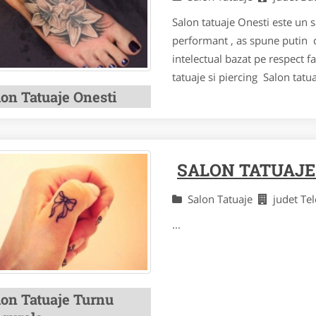
Salon tatuaje Onesti este un
performant , as spune putin c
intelectual bazat pe respect f
tatuaje si piercing Salon tat
lon Tatuaje Onesti
SALON TATUAJ
Salon Tatuaje
judet T
...
lon Tatuaje Turnu