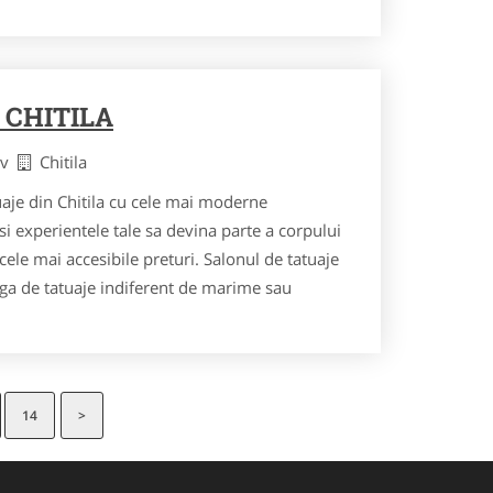
 CHITILA
fov
Chitila
uaje din Chitila cu cele mai moderne
i experientele tale sa devina parte a corpului
a cele mai accesibile preturi. Salonul de tatuaje
rga de tatuaje indiferent de marime sau
14
>