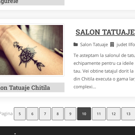
gurele
SALON TATUAJE
Salon Tatuaje
judet Il
Te asteptam la salonul de tat
echipamente pentru ca ideile s
tau. Vei obtine tatajul dorit l
din Chitila executa o gama la
on Tatuaje Chitila
complexi...
Pagina
5
6
7
8
9
10
11
12
13