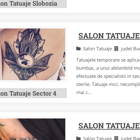
lon Tatuaje Slobozia
SALON TATUAJE
Salon Tatuaje
judet Bu
Tatuajele temporare se aplica
bumbac, a unui abtienbild mo
efectuate de specialistii in t
sterile. Tatuaje mici, necompli
on Tatuaje Sector 4
mai c...
SALON TATUAJE
Salon Tatuaje
judet B