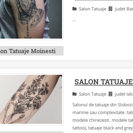
Salon Tatuaje
judet B
...
lon Tatuaje Moinesti
SALON TATUAJE
Salon Tatuaje
judet Ia
Salonul de tatuaje din Sloboz
marime sau complexitate: tatu
modele chinezesti, modele tatua
tattoo), tatuaje black and grey,