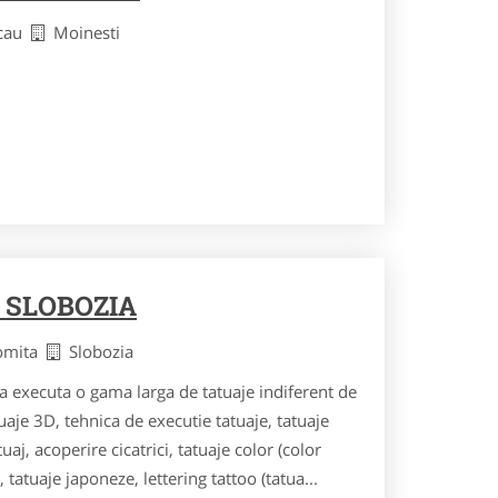
acau
Moinesti
 SLOBOZIA
lomita
Slobozia
ia executa o gama larga de tatuaje indiferent de
aje 3D, tehnica de executie tatuaje, tatuaje
j, acoperire cicatrici, tatuaje color (color
 tatuaje japoneze, lettering tattoo (tatua...