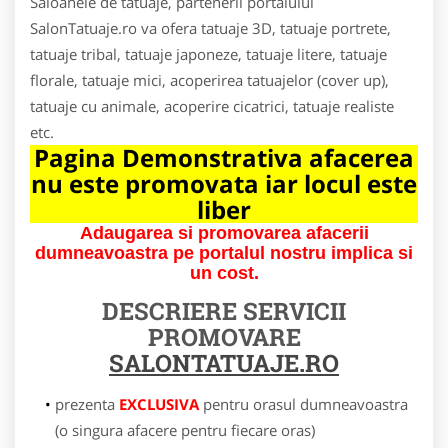
Saloanele de tatuaje, partenerii portalului
SalonTatuaje.ro va ofera tatuaje 3D, tatuaje portrete,
tatuaje tribal, tatuaje japoneze, tatuaje litere, tatuaje
florale, tatuaje mici, acoperirea tatuajelor (cover up),
tatuaje cu animale, acoperire cicatrici, tatuaje realiste
etc.
Pagina Demonstrativa afacerea
nu este promovata iar locul este
liber
Adaugarea si promovarea afacerii
dumneavoastra pe portalul nostru implica si
un cost.
DESCRIERE SERVICII
PROMOVARE
SALONTATUAJE.RO
prezenta
EXCLUSIVA
pentru orasul dumneavoastra
(o singura afacere pentru fiecare oras)