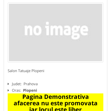
Salon Tatuaje Plopeni
Judet:
Prahova
Oras:
Plopeni
Pagina Demonstrativa
afacerea nu este promovata
iar locul este liber