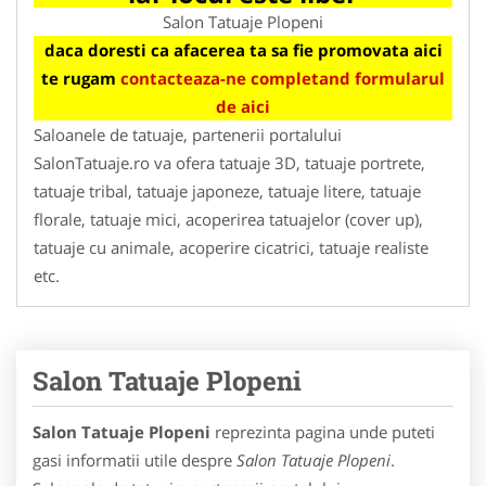
Salon Tatuaje Plopeni
daca doresti ca afacerea ta sa fie promovata aici
te rugam
contacteaza-ne completand formularul
de aici
Saloanele de tatuaje, partenerii portalului
SalonTatuaje.ro va ofera tatuaje 3D, tatuaje portrete,
tatuaje tribal, tatuaje japoneze, tatuaje litere, tatuaje
florale, tatuaje mici, acoperirea tatuajelor (cover up),
tatuaje cu animale, acoperire cicatrici, tatuaje realiste
etc.
Salon Tatuaje Plopeni
Salon Tatuaje Plopeni
reprezinta pagina unde puteti
gasi informatii utile despre
Salon Tatuaje Plopeni
.